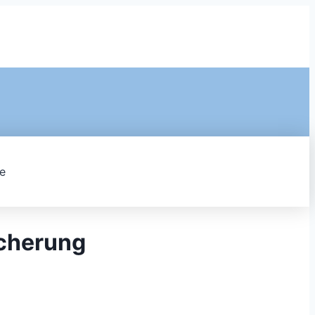
e
icherung