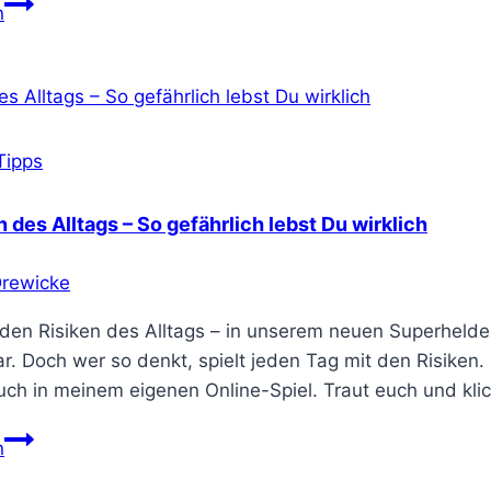
Versicherungen
n
online
verwalten
–
Mit
der
Tipps
Finanzmanager-
App
n des Alltags – So gefährlich lebst Du wirklich
Drewicke
 den Risiken des Alltags – in unserem neuen Superhelden 
r. Doch wer so denkt, spielt jeden Tag mit den Risiken
euch in meinem eigenen Online-Spiel. Traut euch und kli
Die
n
Risiken