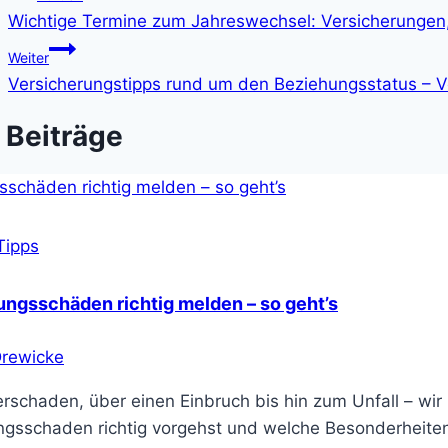
Wichtige Termine zum Jahreswechsel: Versicherungen,
Weiter
Versicherungstipps rund um den Beziehungsstatus – Ver
 Beiträge
Tipps
ungsschäden richtig melden – so geht’s
Drewicke
chaden, über einen Einbruch bis hin zum Unfall – wir ze
ngsschaden richtig vorgehst und welche Besonderheiten 