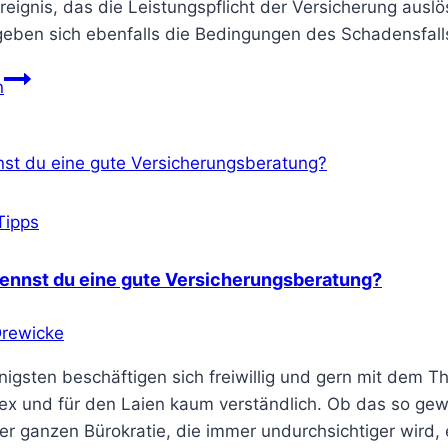
ignis, das die Leistungspflicht der Versicherung auslös
geben sich ebenfalls die Bedingungen des Schadensfall
Versicherungsschäden
n
richtig
melden
–
so
geht’s
Tipps
ennst du eine gute Versicherungsberatung?
Drewicke
nigsten beschäftigen sich freiwillig und gern mit dem 
ex und für den Laien kaum verständlich. Ob das so gewo
der ganzen Bürokratie, die immer undurchsichtiger wird,