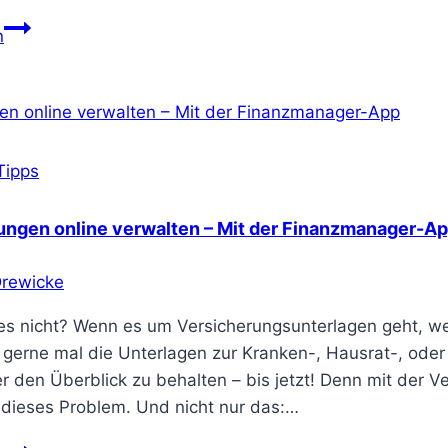
Woran
n
erkennst
du
eine
gute
Versicherungsberatung?
Tipps
ungen online verwalten – Mit der Finanzmanager-A
Drewicke
es nicht? Wenn es um Versicherungsunterlagen geht, we
gerne mal die Unterlagen zur Kranken-, Hausrat-, oder 
er den Überblick zu behalten – bis jetzt! Denn mit der 
 dieses Problem. Und nicht nur das:…