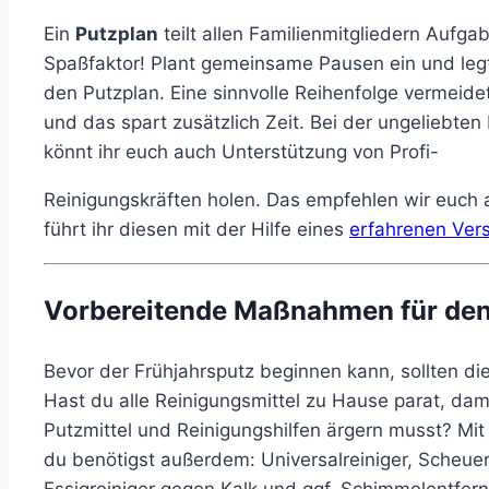
Ein
Putzplan
teilt allen Familienmitgliedern Aufg
Spaßfaktor! Plant gemeinsame Pausen ein und legt P
den Putzplan. Eine sinnvolle Reihenfolge vermei
und das spart zusätzlich Zeit. Bei der ungeliebte
könnt ihr euch auch Unterstützung von Profi-
Reinigungskräften holen. Das empfehlen wir euch 
führt ihr diesen mit der Hilfe eines
erfahrenen Ver
Vorbereitende Maßnahmen für den
Bevor der Frühjahrsputz beginnen kann, sollten di
Hast du alle Reinigungsmittel zu Hause parat, dam
Putzmittel und Reinigungshilfen ärgern musst? Mi
du benötigst außerdem: Universalreiniger, Scheuer
Essigreiniger gegen Kalk und ggf. Schimmelentfern