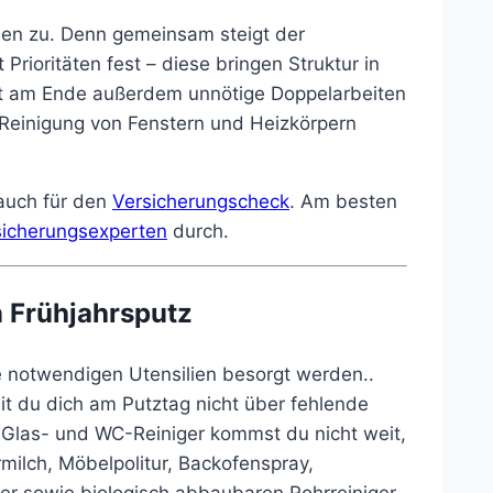
aben zu. Denn gemeinsam steigt der
rioritäten fest – diese bringen Struktur in
det am Ende außerdem unnötige Doppelarbeiten
n Reinigung von Fenstern und Heizkörpern
auch für den
Versicherungscheck
. Am besten
sicherungsexperten
durch.
 Frühjahrsputz
e notwendigen Utensilien besorgt werden..
it du dich am Putztag nicht über fehlende
t Glas- und WC-Reiniger kommst du nicht weit,
milch, Möbelpolitur, Backofenspray,
er sowie biologisch abbaubaren Rohrreiniger.